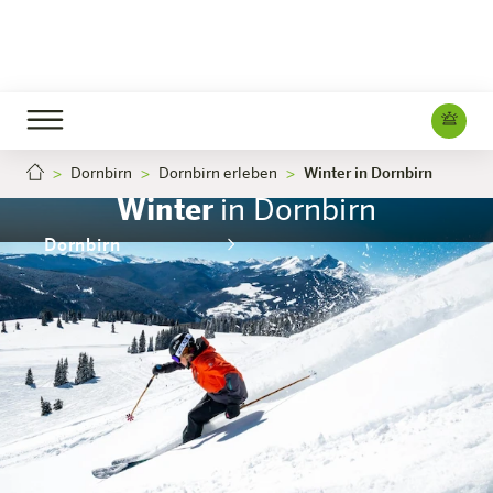
Dornbirn
Dornbirn erleben
Winter in Dornbirn
Winter
in Dornbirn
Dornbirn
Das Hotel
Zimmer & Angebote
Erleben
Infos