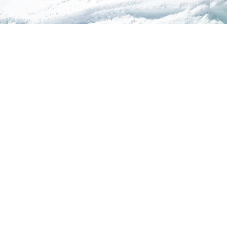
Winter im Ländle
Willkommen
in Dornbirn
Dornbirn ist der ideale Ausgangspunkt für Wintersport
in Skigebieten wie
Bödele, Damüls-Mellau, Laterns und
Schoppernau,
die mit bestens präparierten Pisten und
traumhaften Panoramen begeistern. Abseits der Pisten
locken vielfältige Möglichkeiten wie Winterwandern,
Schneeschuhwandern und Rodeln in der idyllischen
Umgebung. Für eine Pause vom Wintersport bietet
Shopping in Dornbirn attraktive Ziele wie den
Messepark, den Stadtmarkt Dornbirn und charmante