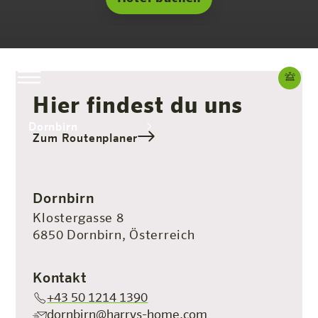
Hier findest du uns
Dornbirn
Zum Routenplaner
Das Hotel
Zimmer & Angebote
Erleben
Infos
Dornbirn
Klostergasse 8
6850 Dornbirn, Österreich
Kontakt
+43 50 1214 1390
dornbirn@harrys-home.com