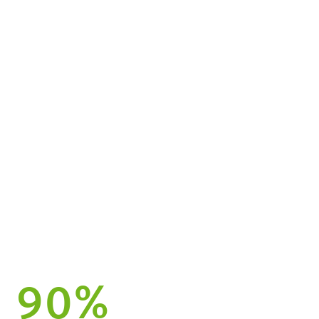
Direkt im Herzen von Dornbirn und
den Bergen ist alles möglich und
für dich maßgeschneidert.
90%