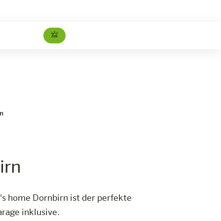
harry's Wellness Special Dornbirn
Jetzt buchen
rn
irn
s home Dornbirn ist der perfekte
arage inklusive.