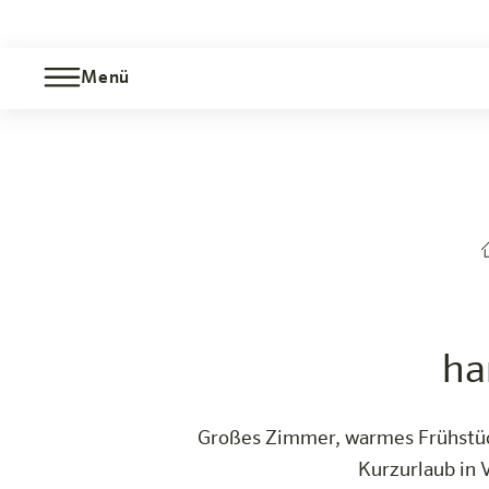
Menü
harry's Wellness Special Dornbirn
Dornbirn
Das Hotel
Zimmer & Angebote
Erleben
Infos
ha
Großes Zimmer, warmes Frühstück
Kurzurlaub in V