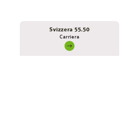
Svizzera 55.50
Carriera
Ideale per
soggiorni in città o
viaggi di lavoro
Le nostre camere standard hanno tutto ciò che ti serve
per il tuo viaggio in città a Dornbirn o per il tuo viaggio