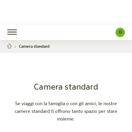
Camera standard
Camera standard
Carriera
Dornbirn
L'hotel
Camere e offerte
Esperienza
Info
Camera standard
Se viaggi con la famiglia o con gli amici, le nostre
camere standard ti offrono tanto spazio per stare
insieme.