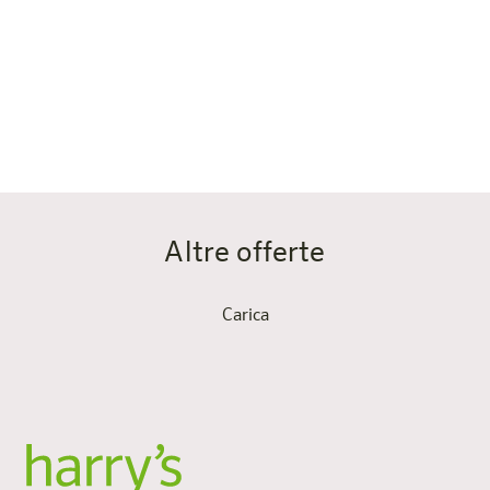
L’area della scrivania è il luogo perfetto per lavorare in
pace o per compilare il tuo diario di viaggio e annotare
le tue impressioni sulla Valle del Reno.
Altre offerte
Carica