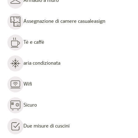
Armadio a muro
Assegnazione di camere casualeasign
Tè e caffè
aria condizionata
Wifi
Sicuro
Due misure di cuscini